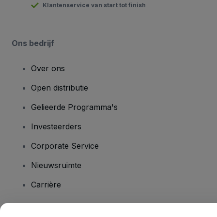
Klantenservice van start tot finish
Ons bedrijf
Over ons
Open distributie
Gelieerde Programma's
Investeerders
Corporate Service
Nieuwsruimte
Carrière