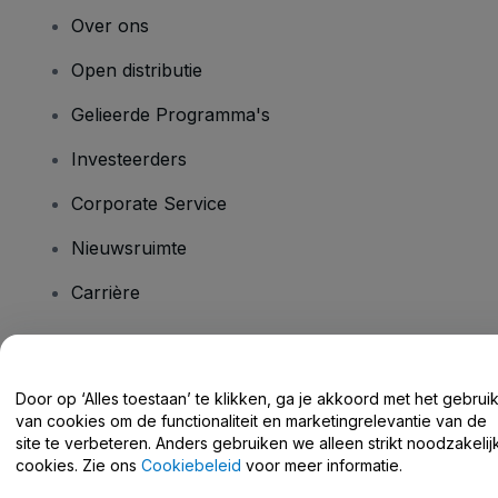
Over ons
Open distributie
Gelieerde Programma's
Investeerders
Corporate Service
Nieuwsruimte
Carrière
Heb je vragen?
Door op ‘Alles toestaan’ te klikken, ga je akkoord met het gebrui
van cookies om de functionaliteit en marketingrelevantie van de
Helpcentrum / Neem Contact Met Ons Op
site te verbeteren. Anders gebruiken we alleen strikt noodzakelij
cookies. Zie ons
Cookiebeleid
voor meer informatie.