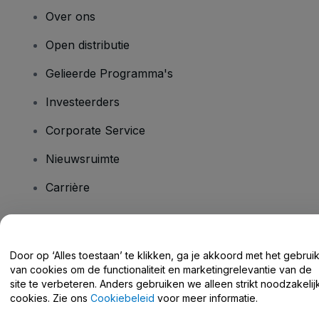
Over ons
Open distributie
Gelieerde Programma's
Investeerders
Corporate Service
Nieuwsruimte
Carrière
Heb je vragen?
Door op ‘Alles toestaan’ te klikken, ga je akkoord met het gebrui
van cookies om de functionaliteit en marketingrelevantie van de
Helpcentrum / Neem Contact Met Ons Op
site te verbeteren. Anders gebruiken we alleen strikt noodzakelij
cookies. Zie ons
Cookiebeleid
voor meer informatie.