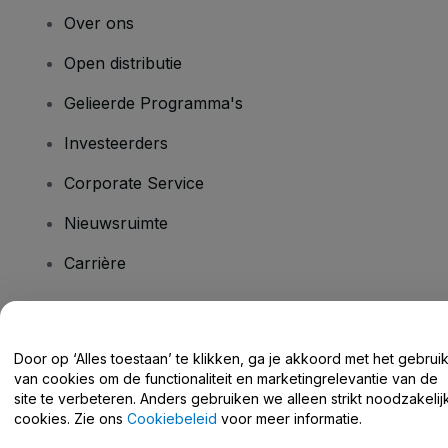
Over ons
Open distributie
Gelieerde Programma's
Investeerders
Corporate Service
Nieuwsruimte
Carrière
Heb je vragen?
Door op ‘Alles toestaan’ te klikken, ga je akkoord met het gebrui
van cookies om de functionaliteit en marketingrelevantie van de
Helpcentrum / Neem Contact Met Ons Op
site te verbeteren. Anders gebruiken we alleen strikt noodzakelij
cookies. Zie ons
Cookiebeleid
voor meer informatie.