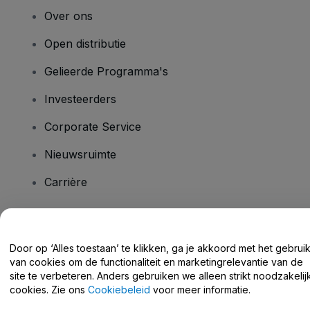
Over ons
Open distributie
Gelieerde Programma's
Investeerders
Corporate Service
Nieuwsruimte
Carrière
Heb je vragen?
Door op ‘Alles toestaan’ te klikken, ga je akkoord met het gebrui
van cookies om de functionaliteit en marketingrelevantie van de
Helpcentrum / Neem Contact Met Ons Op
site te verbeteren. Anders gebruiken we alleen strikt noodzakelij
cookies. Zie ons
Cookiebeleid
voor meer informatie.