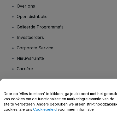
Over ons
Open distributie
Gelieerde Programma's
Investeerders
Corporate Service
Nieuwsruimte
Carrière
Heb je vragen?
Door op ‘Alles toestaan’ te klikken, ga je akkoord met het gebrui
van cookies om de functionaliteit en marketingrelevantie van de
Helpcentrum / Neem Contact Met Ons Op
site te verbeteren. Anders gebruiken we alleen strikt noodzakelij
cookies. Zie ons
Cookiebeleid
voor meer informatie.