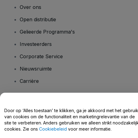
Over ons
Open distributie
Gelieerde Programma's
Investeerders
Corporate Service
Nieuwsruimte
Carrière
Heb je vragen?
Door op ‘Alles toestaan’ te klikken, ga je akkoord met het gebrui
van cookies om de functionaliteit en marketingrelevantie van de
Helpcentrum / Neem Contact Met Ons Op
site te verbeteren. Anders gebruiken we alleen strikt noodzakelij
cookies. Zie ons
Cookiebeleid
voor meer informatie.