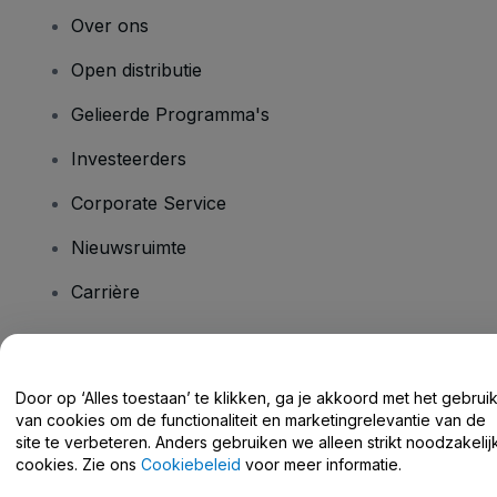
Over ons
Open distributie
Gelieerde Programma's
Investeerders
Corporate Service
Nieuwsruimte
Carrière
Heb je vragen?
Door op ‘Alles toestaan’ te klikken, ga je akkoord met het gebrui
van cookies om de functionaliteit en marketingrelevantie van de
Helpcentrum / Neem Contact Met Ons Op
site te verbeteren. Anders gebruiken we alleen strikt noodzakelij
cookies. Zie ons
Cookiebeleid
voor meer informatie.