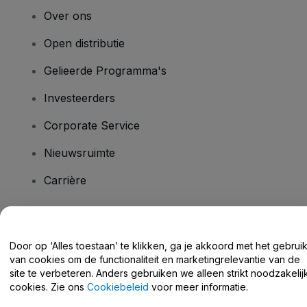
Over ons
Open distributie
Gelieerde Programma's
Investeerders
Corporate Service
Nieuwsruimte
Carrière
Heb je vragen?
Door op ‘Alles toestaan’ te klikken, ga je akkoord met het gebrui
van cookies om de functionaliteit en marketingrelevantie van de
Helpcentrum / Neem Contact Met Ons Op
site te verbeteren. Anders gebruiken we alleen strikt noodzakelij
cookies. Zie ons
Cookiebeleid
voor meer informatie.