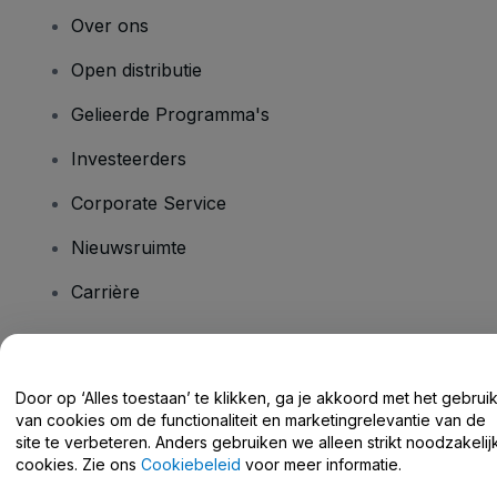
Over ons
Open distributie
Gelieerde Programma's
Investeerders
Corporate Service
Nieuwsruimte
Carrière
Heb je vragen?
Door op ‘Alles toestaan’ te klikken, ga je akkoord met het gebrui
van cookies om de functionaliteit en marketingrelevantie van de
Helpcentrum / Neem Contact Met Ons Op
site te verbeteren. Anders gebruiken we alleen strikt noodzakelij
cookies. Zie ons
Cookiebeleid
voor meer informatie.