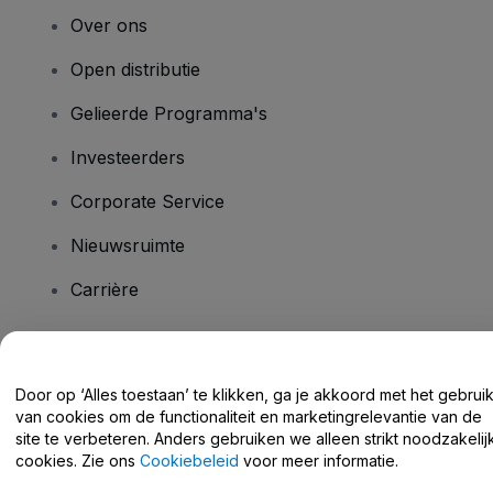
Over ons
Open distributie
Gelieerde Programma's
Investeerders
Corporate Service
Nieuwsruimte
Carrière
Heb je vragen?
Door op ‘Alles toestaan’ te klikken, ga je akkoord met het gebrui
van cookies om de functionaliteit en marketingrelevantie van de
Helpcentrum / Neem Contact Met Ons Op
site te verbeteren. Anders gebruiken we alleen strikt noodzakelij
cookies. Zie ons
Cookiebeleid
voor meer informatie.