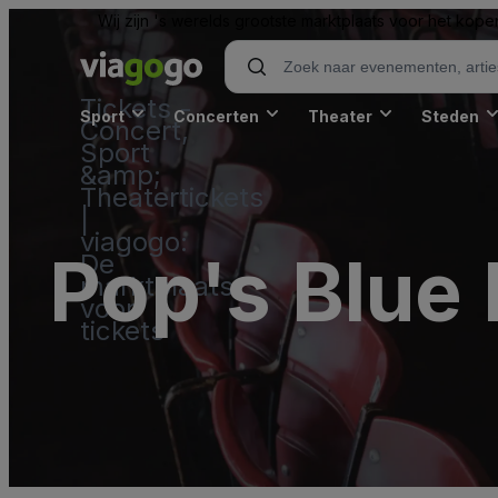
Wij zijn 's werelds grootste marktplaats voor het kope
Tickets -
Sport
Concerten
Theater
Steden
Concert,
Sport
&amp;
Theatertickets
|
viagogo:
Pop's Blue
De
marktplaats
voor
tickets