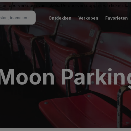
n en doorverkopen van tickets. De doorverkoopprijs van tickets kan 
Ontdekken
Verkopen
Favorieten
 Moon Parkin