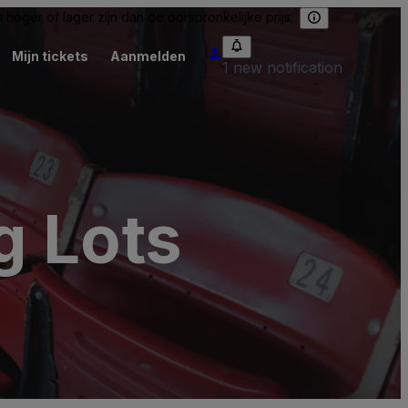
hoger of lager zijn dan de oorspronkelijke prijs.
Mijn tickets
Aanmelden
1 new notification
g Lots