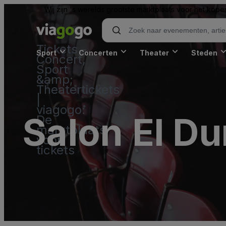
Wij zijn 's werelds grootste marktplaats voor het kope
Tickets -
Sport
Concerten
Theater
Steden
Concert,
Sport
&amp;
Theatertickets
|
viagogo:
Salon El Du
De
marktplaats
voor
tickets