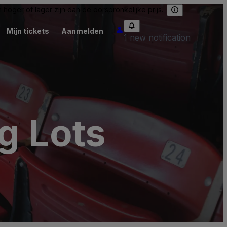
hoger of lager zijn dan de oorspronkelijke prijs.
Mijn tickets
Aanmelden
1 new notification
g Lots