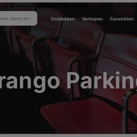
n en doorverkopen van tickets. De doorverkoopprijs van tickets kan 
Ontdekken
Verkopen
Favorieten
rango Parkin