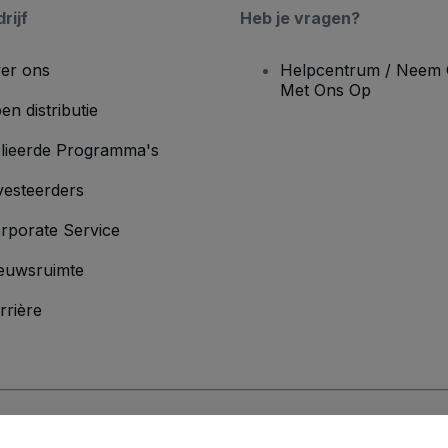
rijf
Heb je vragen?
er ons
Helpcentrum / Neem 
Met Ons Op
en distributie
lieerde Programma's
vesteerders
rporate Service
euwsruimte
rrière