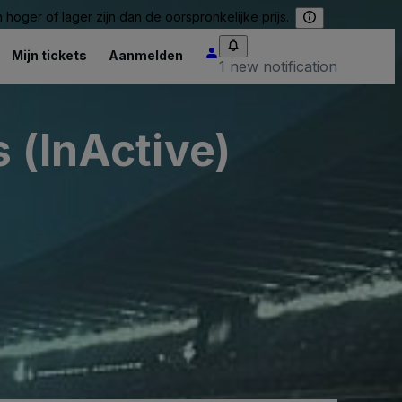
hoger of lager zijn dan de oorspronkelijke prijs.
Mijn tickets
Aanmelden
1 new notification
 (InActive)