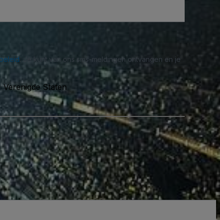
beleid
. Je kunt van ons sms-meldingen ontvangen en je
6, Verenigde Staten