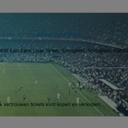
 akkoord met onze
gebruikersovereenkomst
en erken je ons
privacy
kunt je op elk gewenst moment afmelden.
-
635 East Saint Louis Street, Springfield, Springfield, 6580
00% vertrouwen tickets kunt kopen en verkopen.