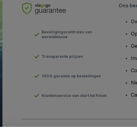
Ons bed
Ov
Beveiligingscontroles van
Op
wereldklasse
Ge
Transparente prijzen
In
Co
100% garantie op bestellingen
Ni
Ca
Klantenservice van start tot finish
Copyright © viagogo GmbH 2026
Bedrijfsgegevens