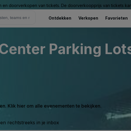
n en doorverkopen van tickets. De doorverkoopprijs van tickets kan 
Ontdekken
Verkopen
Favorieten
Center Parking Lots
en. Klik hier om alle evenementen te bekijken.
n rechtstreeks in je inbox