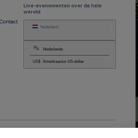
Live-evenementen over de hele
wereld
Contact
Nederland
Nederlands
US$
Amerikaanse US-dollar