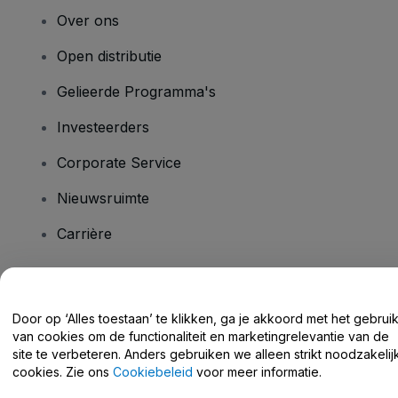
Over ons
Open distributie
Gelieerde Programma's
Investeerders
Corporate Service
Nieuwsruimte
Carrière
Heb je vragen?
Door op ‘Alles toestaan’ te klikken, ga je akkoord met het gebrui
van cookies om de functionaliteit en marketingrelevantie van de
Helpcentrum / Neem Contact Met Ons Op
site te verbeteren. Anders gebruiken we alleen strikt noodzakelij
cookies. Zie ons
Cookiebeleid
voor meer informatie.