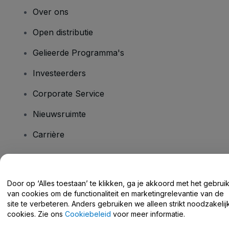
Over ons
Open distributie
Gelieerde Programma's
Investeerders
Corporate Service
Nieuwsruimte
Carrière
Heb je vragen?
Door op ‘Alles toestaan’ te klikken, ga je akkoord met het gebrui
van cookies om de functionaliteit en marketingrelevantie van de
Helpcentrum / Neem Contact Met Ons Op
site te verbeteren. Anders gebruiken we alleen strikt noodzakelij
cookies. Zie ons
Cookiebeleid
voor meer informatie.