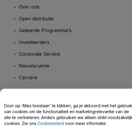
Over ons
Open distributie
Gelieerde Programma's
Investeerders
Corporate Service
Nieuwsruimte
Carrière
Heb je vragen?
Door op ‘Alles toestaan’ te klikken, ga je akkoord met het gebrui
van cookies om de functionaliteit en marketingrelevantie van de
Helpcentrum / Neem Contact Met Ons Op
site te verbeteren. Anders gebruiken we alleen strikt noodzakelij
cookies. Zie ons
Cookiebeleid
voor meer informatie.