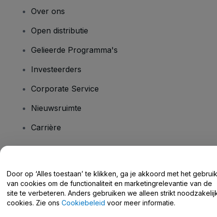
Over ons
Open distributie
Gelieerde Programma's
Investeerders
Corporate Service
Nieuwsruimte
Carrière
Heb je vragen?
Door op ‘Alles toestaan’ te klikken, ga je akkoord met het gebrui
van cookies om de functionaliteit en marketingrelevantie van de
Helpcentrum / Neem Contact Met Ons Op
site te verbeteren. Anders gebruiken we alleen strikt noodzakelij
cookies. Zie ons
Cookiebeleid
voor meer informatie.