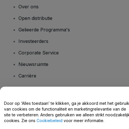
Over ons
Open distributie
Gelieerde Programma's
Investeerders
Corporate Service
Nieuwsruimte
Carrière
Heb je vragen?
Door op ‘Alles toestaan’ te klikken, ga je akkoord met het gebrui
van cookies om de functionaliteit en marketingrelevantie van de
Helpcentrum / Neem Contact Met Ons Op
site te verbeteren. Anders gebruiken we alleen strikt noodzakelij
cookies. Zie ons
Cookiebeleid
voor meer informatie.