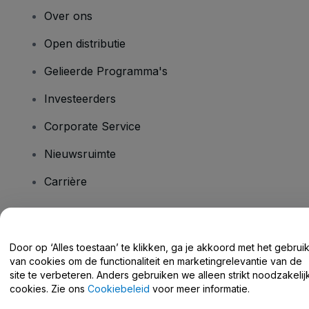
Over ons
Open distributie
Gelieerde Programma's
Investeerders
Corporate Service
Nieuwsruimte
Carrière
Heb je vragen?
Door op ‘Alles toestaan’ te klikken, ga je akkoord met het gebrui
van cookies om de functionaliteit en marketingrelevantie van de
Helpcentrum / Neem Contact Met Ons Op
site te verbeteren. Anders gebruiken we alleen strikt noodzakelij
cookies. Zie ons
Cookiebeleid
voor meer informatie.