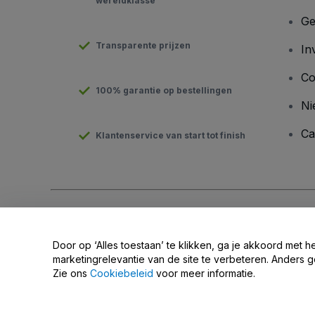
wereldklasse
Ge
Transparente prijzen
In
Co
100% garantie op bestellingen
Ni
Ca
Klantenservice van start tot finish
Copyright © viagogo GmbH 2026
Bedrijfsgegevens
Door deze website te gebruiken, accepteer je de
Algemene v
Door op ‘Alles toestaan’ te klikken, ga je akkoord met h
Deel mijn persoonsgegevens niet / Uw privacykeuzes
marketingrelevantie van de site te verbeteren. Anders g
Zie ons
Cookiebeleid
voor meer informatie.