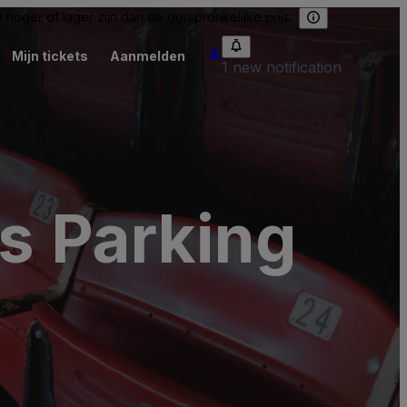
hoger of lager zijn dan de oorspronkelijke prijs.
Mijn tickets
Aanmelden
1 new notification
ls Parking