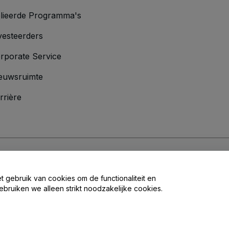
lieerde Programma's
vesteerders
rporate Service
euwsruimte
rrière
oorwaarden
en
Privacybeleid
en het
cookiebeleid
en
privacybeleid voor mo
et gebruik van cookies om de functionaliteit en
ebruiken we alleen strikt noodzakelijke cookies.