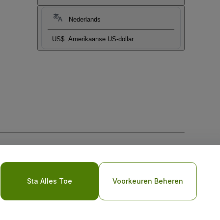
Nederlands
US$
Amerikaanse US-dollar
biel
Sta Alles Toe
Voorkeuren Beheren