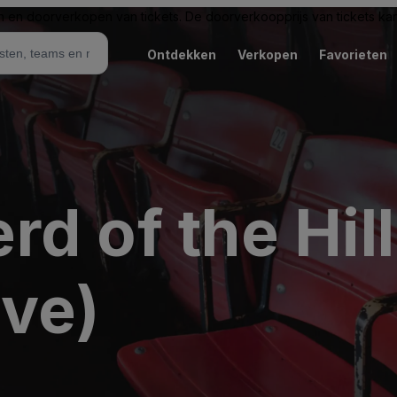
n en doorverkopen van tickets. De doorverkoopprijs van tickets kan 
Ontdekken
Verkopen
Favorieten
d of the Hil
ive)