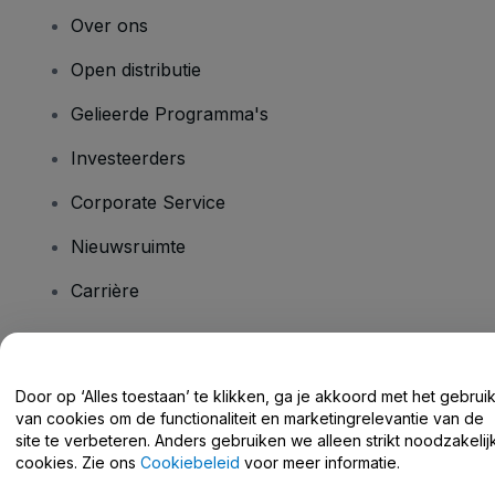
Over ons
Open distributie
Gelieerde Programma's
Investeerders
Corporate Service
Nieuwsruimte
Carrière
Heb je vragen?
Door op ‘Alles toestaan’ te klikken, ga je akkoord met het gebrui
van cookies om de functionaliteit en marketingrelevantie van de
Helpcentrum / Neem Contact Met Ons Op
site te verbeteren. Anders gebruiken we alleen strikt noodzakelij
cookies. Zie ons
Cookiebeleid
voor meer informatie.