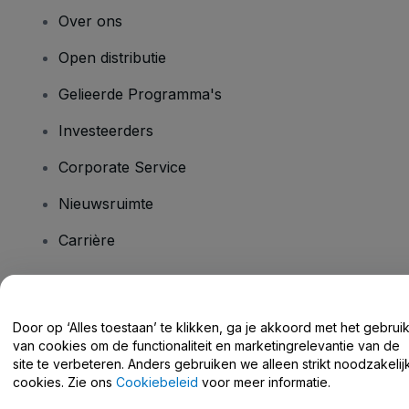
Over ons
Open distributie
Gelieerde Programma's
Investeerders
Corporate Service
Nieuwsruimte
Carrière
Heb je vragen?
Door op ‘Alles toestaan’ te klikken, ga je akkoord met het gebrui
van cookies om de functionaliteit en marketingrelevantie van de
Helpcentrum / Neem Contact Met Ons Op
site te verbeteren. Anders gebruiken we alleen strikt noodzakelij
cookies. Zie ons
Cookiebeleid
voor meer informatie.