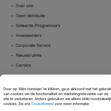
Over ons
Open distributie
Gelieerde Programma's
Investeerders
Corporate Service
Nieuwsruimte
Carrière
Heb je vragen?
Door op ‘Alles toestaan’ te klikken, ga je akkoord met het gebrui
van cookies om de functionaliteit en marketingrelevantie van de
Helpcentrum / Neem Contact Met Ons Op
site te verbeteren. Anders gebruiken we alleen strikt noodzakelij
cookies. Zie ons
Cookiebeleid
voor meer informatie.