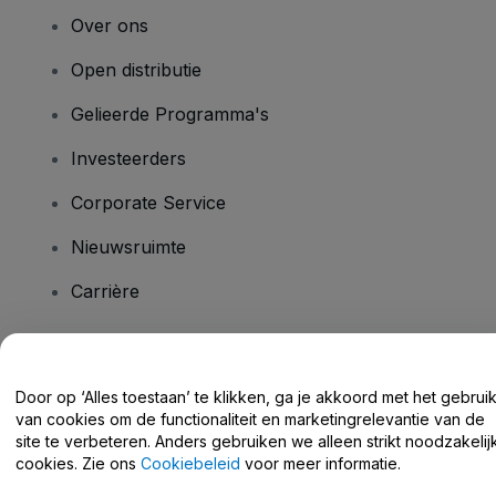
Over ons
Open distributie
Gelieerde Programma's
Investeerders
Corporate Service
Nieuwsruimte
Carrière
Heb je vragen?
Door op ‘Alles toestaan’ te klikken, ga je akkoord met het gebrui
van cookies om de functionaliteit en marketingrelevantie van de
Helpcentrum / Neem Contact Met Ons Op
site te verbeteren. Anders gebruiken we alleen strikt noodzakelij
cookies. Zie ons
Cookiebeleid
voor meer informatie.