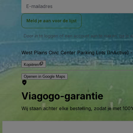
E-
mailadres
Meld je aan voor de lijst
Door in te loggen of een account aan te maken, ga je
West Plains Civic Center Parking Lots (InActive)
Kopiëren
Openen in Google Maps
Viagogo-garantie
Wij staan achter elke bestelling, zodat je met 1