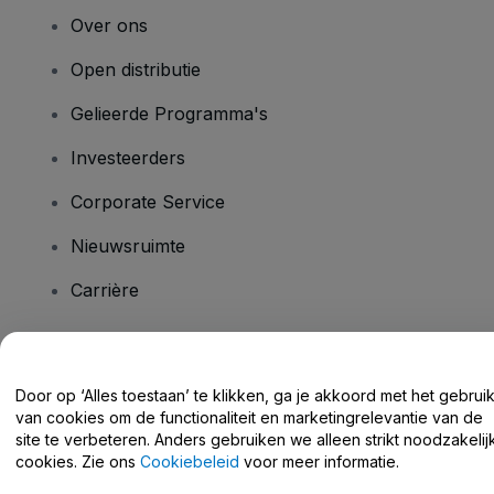
Over ons
Open distributie
Gelieerde Programma's
Investeerders
Corporate Service
Nieuwsruimte
Carrière
Heb je vragen?
Door op ‘Alles toestaan’ te klikken, ga je akkoord met het gebrui
van cookies om de functionaliteit en marketingrelevantie van de
Helpcentrum / Neem Contact Met Ons Op
site te verbeteren. Anders gebruiken we alleen strikt noodzakelij
cookies. Zie ons
Cookiebeleid
voor meer informatie.