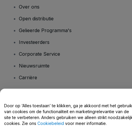
Over ons
Open distributie
Gelieerde Programma's
Investeerders
Corporate Service
Nieuwsruimte
Carrière
Heb je vragen?
Door op ‘Alles toestaan’ te klikken, ga je akkoord met het gebrui
van cookies om de functionaliteit en marketingrelevantie van de
Helpcentrum / Neem Contact Met Ons Op
site te verbeteren. Anders gebruiken we alleen strikt noodzakelij
cookies. Zie ons
Cookiebeleid
voor meer informatie.