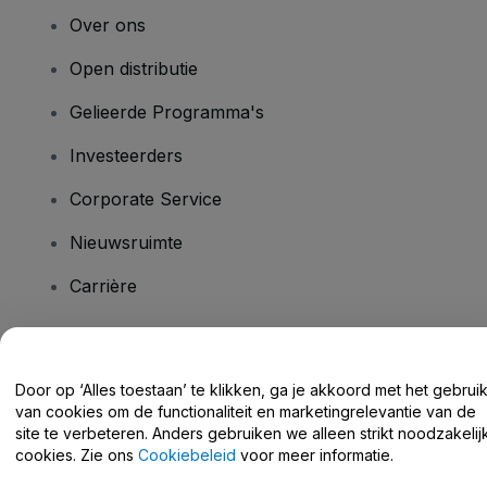
Over ons
Open distributie
Gelieerde Programma's
Investeerders
Corporate Service
Nieuwsruimte
Carrière
Heb je vragen?
Door op ‘Alles toestaan’ te klikken, ga je akkoord met het gebrui
van cookies om de functionaliteit en marketingrelevantie van de
Helpcentrum / Neem Contact Met Ons Op
site te verbeteren. Anders gebruiken we alleen strikt noodzakelij
cookies. Zie ons
Cookiebeleid
voor meer informatie.