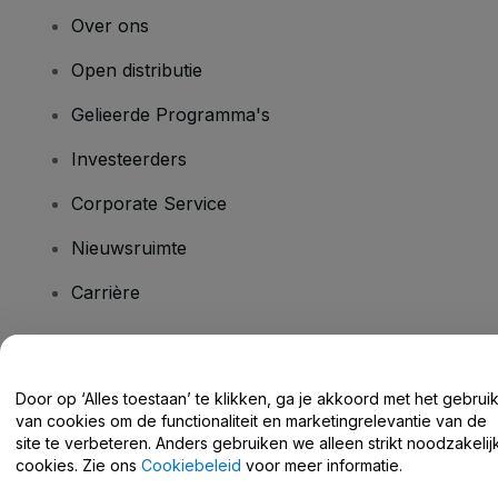
Over ons
Open distributie
Gelieerde Programma's
Investeerders
Corporate Service
Nieuwsruimte
Carrière
Heb je vragen?
Door op ‘Alles toestaan’ te klikken, ga je akkoord met het gebrui
van cookies om de functionaliteit en marketingrelevantie van de
Helpcentrum / Neem Contact Met Ons Op
site te verbeteren. Anders gebruiken we alleen strikt noodzakelij
cookies. Zie ons
Cookiebeleid
voor meer informatie.