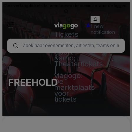
Doorverkooptickets kunnen boven de nominale waarde liggen.
1 new
notification
Tickets
-
Concert,
Sport
&amp;
Theatertickets
|
viagogo:
FREEHOLD
De
marktplaats
voor
tickets