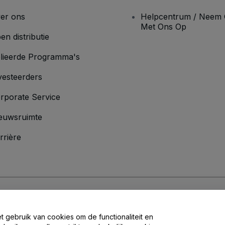
er ons
Helpcentrum / Neem 
Met Ons Op
en distributie
lieerde Programma's
vesteerders
rporate Service
euwsruimte
rrière
oorwaarden
en
Privacybeleid
en het
cookiebeleid
en
privacybeleid voor mo
et gebruik van cookies om de functionaliteit en