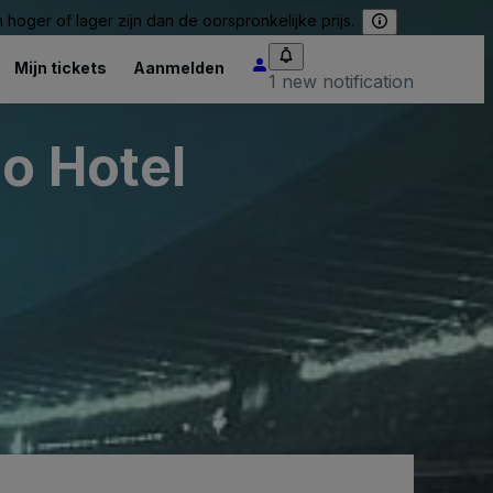
hoger of lager zijn dan de oorspronkelijke prijs.
Mijn tickets
Aanmelden
1 new notification
io Hotel