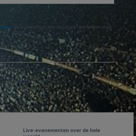
beleid
. Je kunt van ons sms-meldingen ontvangen en je
Live-evenementen over de hele