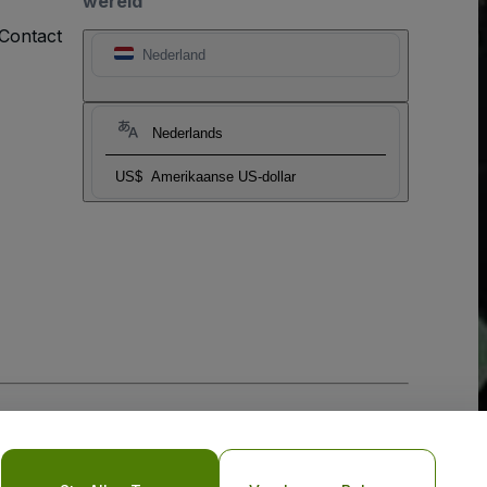
wereld
Contact
Nederland
Nederlands
US$
Amerikaanse US-dollar
biel