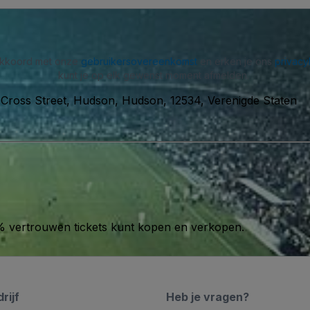
 akkoord met onze
gebruikersovereenkomst
en erken je ons
privacy
kunt je op elk gewenst moment afmelden.
 Cross Street, Hudson, Hudson, 12534, Verenigde Staten
00% vertrouwen tickets kunt kopen en verkopen.
rijf
Heb je vragen?