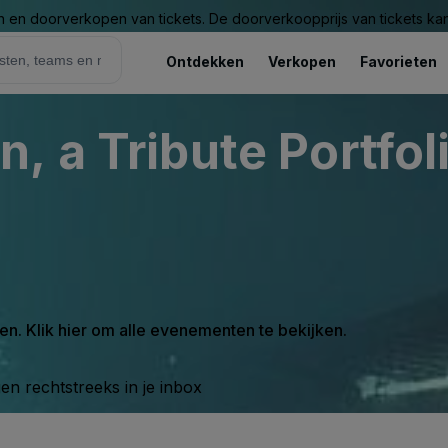
n en doorverkopen van tickets. De doorverkoopprijs van tickets kan 
Ontdekken
Verkopen
Favorieten
 a Tribute Portfol
en. Klik hier om alle evenementen te bekijken.
n rechtstreeks in je inbox