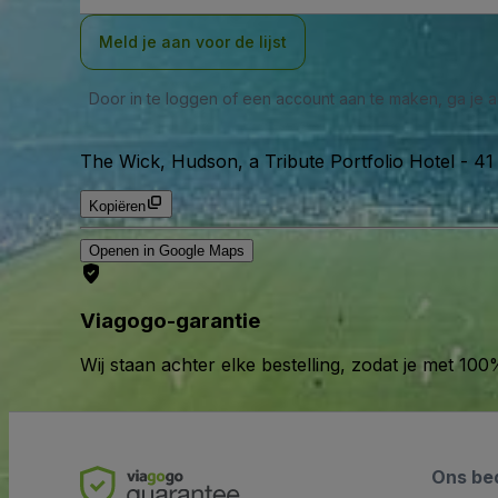
Meld je aan voor de lijst
Door in te loggen of een account aan te maken, ga je
The Wick, Hudson, a Tribute Portfolio Hotel
-
41
Kopiëren
Openen in Google Maps
Viagogo-garantie
Wij staan achter elke bestelling, zodat je met 1
Ons bed