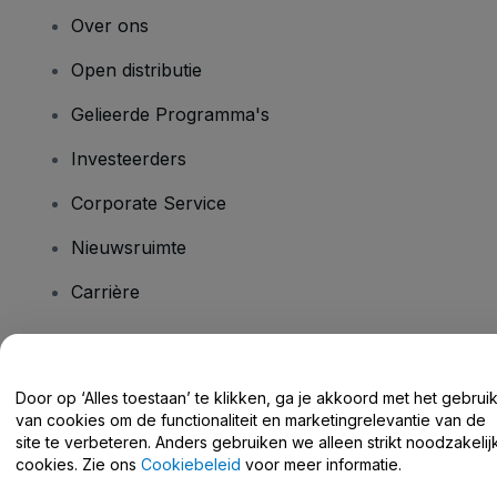
Over ons
Open distributie
Gelieerde Programma's
Investeerders
Corporate Service
Nieuwsruimte
Carrière
Heb je vragen?
Door op ‘Alles toestaan’ te klikken, ga je akkoord met het gebrui
van cookies om de functionaliteit en marketingrelevantie van de
Helpcentrum / Neem Contact Met Ons Op
site te verbeteren. Anders gebruiken we alleen strikt noodzakelij
cookies. Zie ons
Cookiebeleid
voor meer informatie.