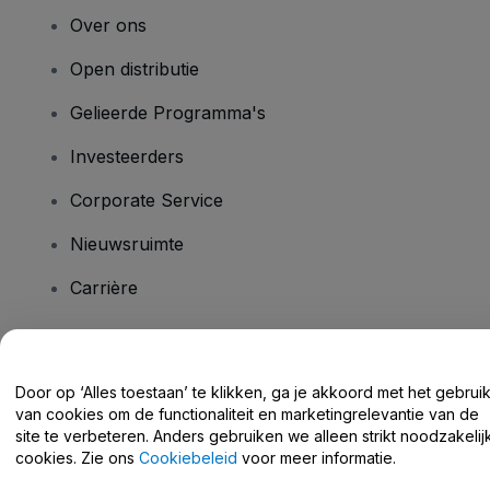
Over ons
Open distributie
Gelieerde Programma's
Investeerders
Corporate Service
Nieuwsruimte
Carrière
Heb je vragen?
Door op ‘Alles toestaan’ te klikken, ga je akkoord met het gebrui
van cookies om de functionaliteit en marketingrelevantie van de
Helpcentrum / Neem Contact Met Ons Op
site te verbeteren. Anders gebruiken we alleen strikt noodzakelij
cookies. Zie ons
Cookiebeleid
voor meer informatie.