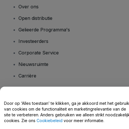
Over ons
Open distributie
Gelieerde Programma's
Investeerders
Corporate Service
Nieuwsruimte
Carrière
Heb je vragen?
Door op ‘Alles toestaan’ te klikken, ga je akkoord met het gebrui
van cookies om de functionaliteit en marketingrelevantie van de
Helpcentrum / Neem Contact Met Ons Op
site te verbeteren. Anders gebruiken we alleen strikt noodzakelij
cookies. Zie ons
Cookiebeleid
voor meer informatie.