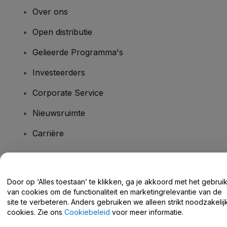
Over ons
Open distributie
Gelieerde Programma's
Investeerders
Corporate Service
Nieuwsruimte
Carrière
Heb je vragen?
Door op ‘Alles toestaan’ te klikken, ga je akkoord met het gebrui
van cookies om de functionaliteit en marketingrelevantie van de
Helpcentrum / Neem Contact Met Ons Op
site te verbeteren. Anders gebruiken we alleen strikt noodzakelij
cookies. Zie ons
Cookiebeleid
voor meer informatie.