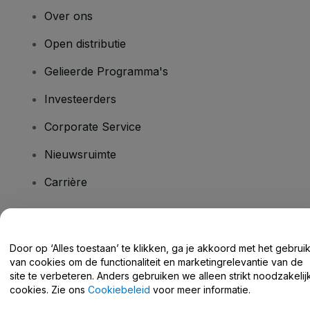
Over ons
Open distributie
Gelieerde Programma's
Investeerders
Corporate Service
Nieuwsruimte
Carrière
Heb je vragen?
Door op ‘Alles toestaan’ te klikken, ga je akkoord met het gebrui
van cookies om de functionaliteit en marketingrelevantie van de
Helpcentrum / Neem Contact Met Ons Op
site te verbeteren. Anders gebruiken we alleen strikt noodzakelij
cookies. Zie ons
Cookiebeleid
voor meer informatie.