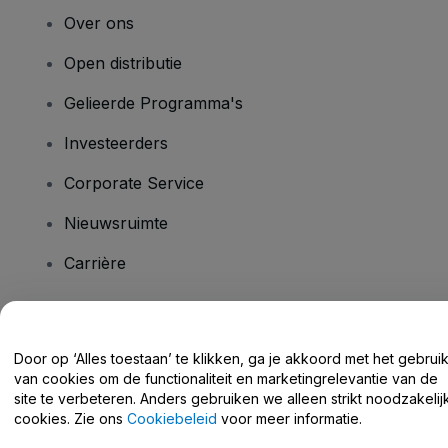
Over ons
Open distributie
Gelieerde Programma's
Investeerders
Corporate Service
Nieuwsruimte
Carrière
Heb je vragen?
Door op ‘Alles toestaan’ te klikken, ga je akkoord met het gebrui
van cookies om de functionaliteit en marketingrelevantie van de
Helpcentrum / Neem Contact Met Ons Op
site te verbeteren. Anders gebruiken we alleen strikt noodzakelij
cookies. Zie ons
Cookiebeleid
voor meer informatie.