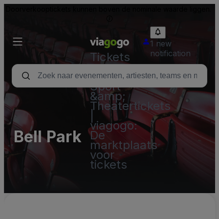
Doorverkooptickets kunnen boven de nominale waarde liggen.
1 new
notification
Tickets
-
Concert,
Sport
&amp;
Theatertickets
|
viagogo:
Bell Park
De
marktplaats
voor
tickets