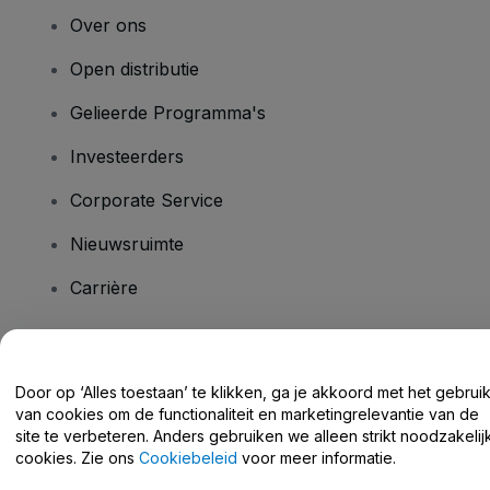
Over ons
Open distributie
Gelieerde Programma's
Investeerders
Corporate Service
Nieuwsruimte
Carrière
Heb je vragen?
Door op ‘Alles toestaan’ te klikken, ga je akkoord met het gebrui
van cookies om de functionaliteit en marketingrelevantie van de
Helpcentrum / Neem Contact Met Ons Op
site te verbeteren. Anders gebruiken we alleen strikt noodzakelij
cookies. Zie ons
Cookiebeleid
voor meer informatie.