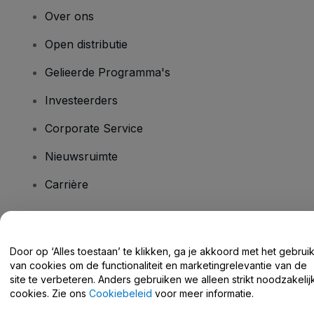
Over ons
Open distributie
Gelieerde Programma's
Investeerders
Corporate Service
Nieuwsruimte
Carrière
Heb je vragen?
Door op ‘Alles toestaan’ te klikken, ga je akkoord met het gebrui
van cookies om de functionaliteit en marketingrelevantie van de
Helpcentrum / Neem Contact Met Ons Op
site te verbeteren. Anders gebruiken we alleen strikt noodzakelij
cookies. Zie ons
Cookiebeleid
voor meer informatie.