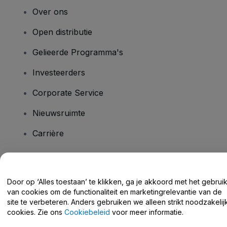
Over ons
Open distributie
Gelieerde Programma's
Investeerders
Corporate Service
Nieuwsruimte
Carrière
Heb je vragen?
Door op ‘Alles toestaan’ te klikken, ga je akkoord met het gebrui
van cookies om de functionaliteit en marketingrelevantie van de
Helpcentrum / Neem Contact Met Ons Op
site te verbeteren. Anders gebruiken we alleen strikt noodzakelij
cookies. Zie ons
Cookiebeleid
voor meer informatie.