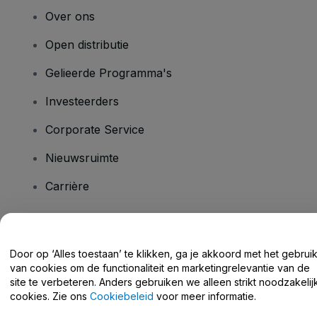
Over ons
Open distributie
Gelieerde Programma's
Investeerders
Corporate Service
Nieuwsruimte
Carrière
Heb je vragen?
Door op ‘Alles toestaan’ te klikken, ga je akkoord met het gebrui
van cookies om de functionaliteit en marketingrelevantie van de
Helpcentrum / Neem Contact Met Ons Op
site te verbeteren. Anders gebruiken we alleen strikt noodzakelij
cookies. Zie ons
Cookiebeleid
voor meer informatie.