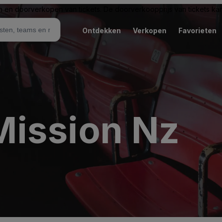
n en doorverkopen van tickets. De doorverkoopprijs van tickets kan 
Ontdekken
Verkopen
Favorieten
ission Nz