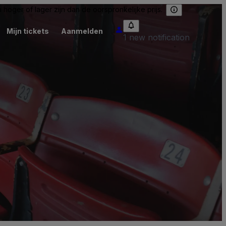
hoger of lager zijn dan de oorspronkelijke prijs.
Mijn tickets
Aanmelden
1 new notification