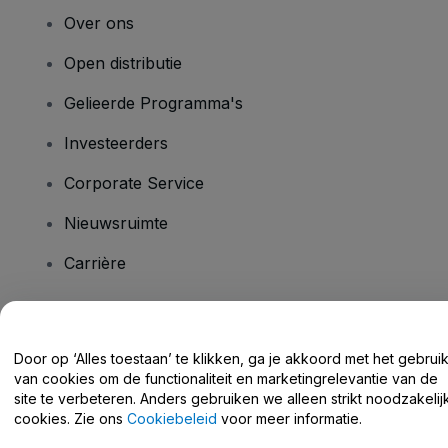
Over ons
Open distributie
Gelieerde Programma's
Investeerders
Corporate Service
Nieuwsruimte
Carrière
Heb je vragen?
Door op ‘Alles toestaan’ te klikken, ga je akkoord met het gebrui
van cookies om de functionaliteit en marketingrelevantie van de
Helpcentrum / Neem Contact Met Ons Op
site te verbeteren. Anders gebruiken we alleen strikt noodzakelij
cookies. Zie ons
Cookiebeleid
voor meer informatie.