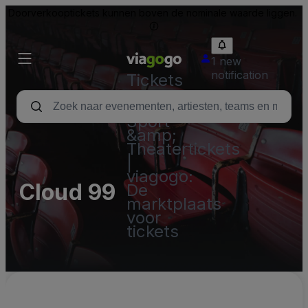
Doorverkooptickets kunnen boven de nominale waarde liggen.
1 new
notification
Tickets
-
Concert,
Sport
&amp;
Theatertickets
|
viagogo:
Cloud 99
De
marktplaats
voor
tickets