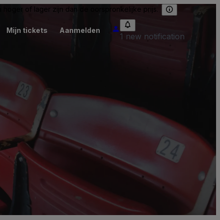
hoger of lager zijn dan de oorspronkelijke prijs.
Mijn tickets
Aanmelden
1 new notification