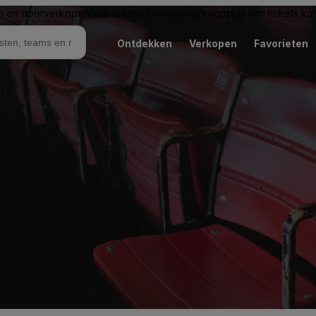
n en doorverkopen van tickets. De doorverkoopprijs van tickets kan 
Ontdekken
Verkopen
Favorieten
k