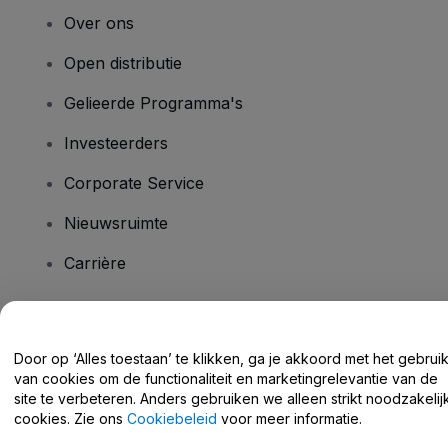
Over ons
Open distributie
Gelieerde Programma's
Investeerders
Corporate Service
Nieuwsruimte
Carrière
Heb je vragen?
Door op ‘Alles toestaan’ te klikken, ga je akkoord met het gebrui
van cookies om de functionaliteit en marketingrelevantie van de
Helpcentrum / Neem Contact Met Ons Op
site te verbeteren. Anders gebruiken we alleen strikt noodzakelij
cookies. Zie ons
Cookiebeleid
voor meer informatie.