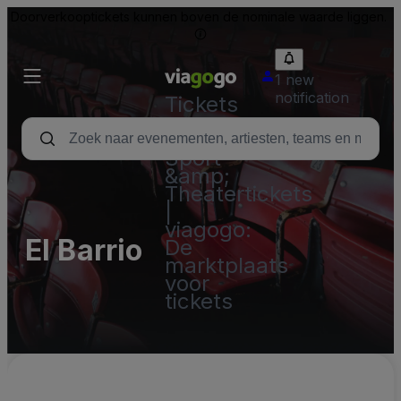
Doorverkooptickets kunnen boven de nominale waarde liggen.
1 new
notification
Tickets
-
Concert,
Sport
&amp;
Theatertickets
|
viagogo:
El Barrio
De
marktplaats
voor
tickets