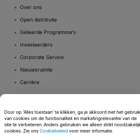
Over ons
Open distributie
Gelieerde Programma's
Investeerders
Corporate Service
Nieuwsruimte
Carrière
Heb je vragen?
Door op ‘Alles toestaan’ te klikken, ga je akkoord met het gebrui
van cookies om de functionaliteit en marketingrelevantie van de
Helpcentrum / Neem Contact Met Ons Op
site te verbeteren. Anders gebruiken we alleen strikt noodzakelij
cookies. Zie ons
Cookiebeleid
voor meer informatie.