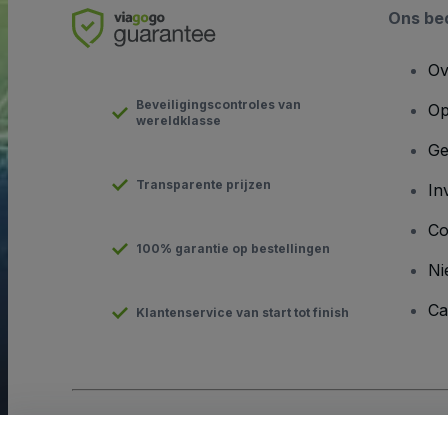
Ons bed
Ov
Beveiligingscontroles van
Op
wereldklasse
Ge
Transparente prijzen
In
Co
100% garantie op bestellingen
Ni
Ca
Klantenservice van start tot finish
Copyright © viagogo GmbH 2026
Bedrijfsgegevens