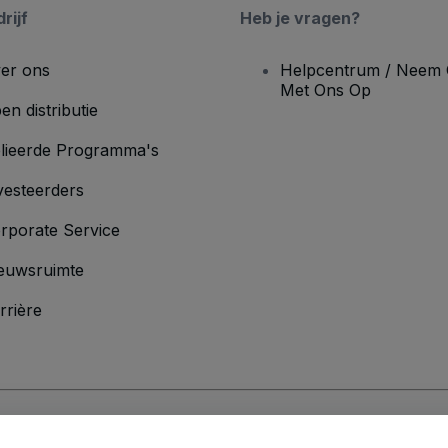
rijf
Heb je vragen?
er ons
Helpcentrum / Neem 
Met Ons Op
en distributie
lieerde Programma's
vesteerders
rporate Service
euwsruimte
rrière