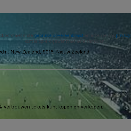
 akkoord met onze
gebruikersovereenkomst
en erken je ons
privacy
kunt je op elk gewenst moment afmelden.
edin, New Zealand, 9016, Nieuw Zeeland
00% vertrouwen tickets kunt kopen en verkopen.