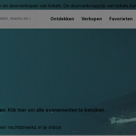
n en doorverkopen van tickets. De doorverkoopprijs van tickets kan 
Ontdekken
Verkopen
Favorieten
en. Klik hier om alle evenementen te bekijken.
n rechtstreeks in je inbox