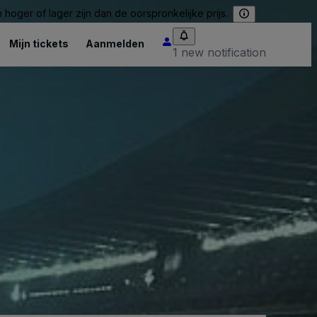
hoger of lager zijn dan de oorspronkelijke prijs.
Mijn tickets
Aanmelden
1 new notification