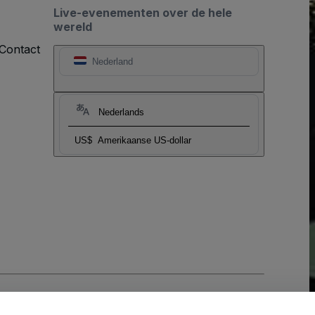
Live-evenementen over de hele
wereld
Contact
Nederland
Nederlands
US$
Amerikaanse US-dollar