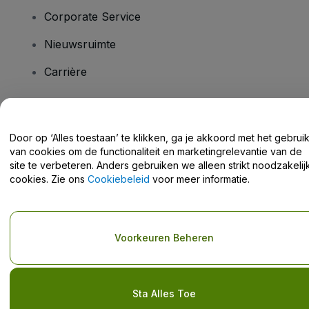
Corporate Service
Nieuwsruimte
Carrière
Heb je vragen?
Door op ‘Alles toestaan’ te klikken, ga je akkoord met het gebrui
van cookies om de functionaliteit en marketingrelevantie van de
Helpcentrum / Neem Contact Met Ons Op
site te verbeteren. Anders gebruiken we alleen strikt noodzakelij
cookies. Zie ons
Cookiebeleid
voor meer informatie.
Copyright © viagogo GmbH 2026
Bedrijfsgegevens
Voorkeuren Beheren
Door deze website te gebruiken, accepteer je de
Algemene
voorwaarden
en
Privacybeleid
en het
cookiebeleid
en
privacybeleid voor mobiel
Deel mijn persoonsgegevens niet / Uw privacykeuzes
Sta Alles Toe