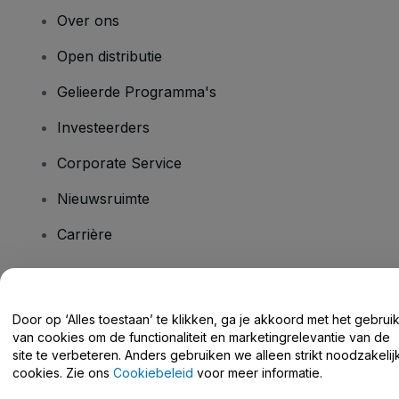
Over ons
Open distributie
Gelieerde Programma's
Investeerders
Corporate Service
Nieuwsruimte
Carrière
Heb je vragen?
Door op ‘Alles toestaan’ te klikken, ga je akkoord met het gebrui
van cookies om de functionaliteit en marketingrelevantie van de
Helpcentrum / Neem Contact Met Ons Op
site te verbeteren. Anders gebruiken we alleen strikt noodzakelij
cookies. Zie ons
Cookiebeleid
voor meer informatie.