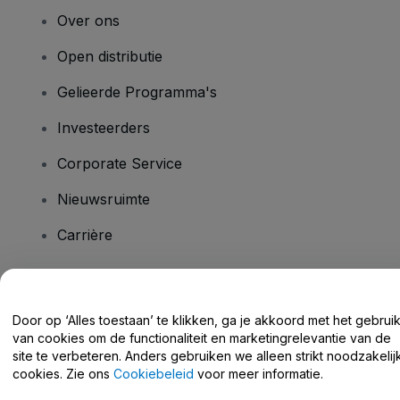
Over ons
Open distributie
Gelieerde Programma's
Investeerders
Corporate Service
Nieuwsruimte
Carrière
Heb je vragen?
Door op ‘Alles toestaan’ te klikken, ga je akkoord met het gebrui
van cookies om de functionaliteit en marketingrelevantie van de
Helpcentrum / Neem Contact Met Ons Op
site te verbeteren. Anders gebruiken we alleen strikt noodzakelij
cookies. Zie ons
Cookiebeleid
voor meer informatie.